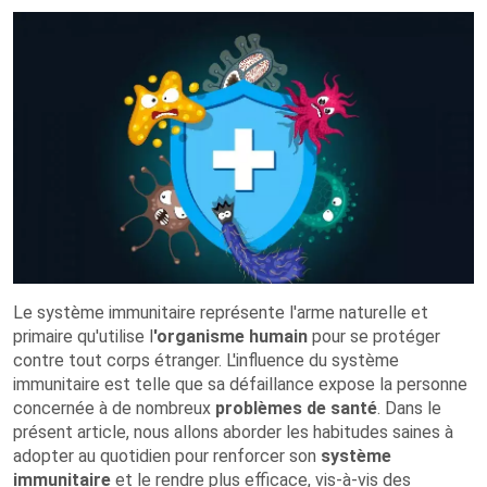
Le système immunitaire représente l'arme naturelle et
primaire qu'utilise l
'organisme humain
pour se protéger
contre tout corps étranger. L'influence du système
immunitaire est telle que sa défaillance expose la personne
concernée à de nombreux
problèmes de santé
. Dans le
présent article, nous allons aborder les habitudes saines à
adopter au quotidien pour renforcer son
système
immunitaire
et le rendre plus efficace, vis-à-vis des