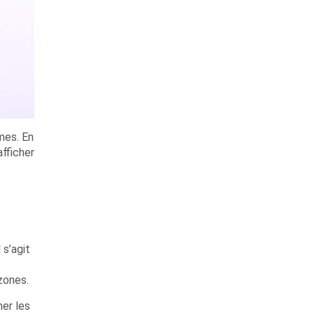
mes. En
fficher
 s’agit
zones.
ner les