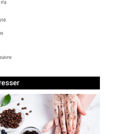
 n’a
uté.
ns
suivre
éresser