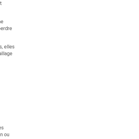
t
ne
perdre
, elles
illage
es
on ou