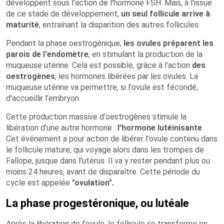
développent sous l'action de l'hormone FSH. Mais, à l'issue
de ce stade de développement,
un seul follicule arrive à
maturité
, entraînant la disparition des autres follicules.
Pendant la phase oestrogénique,
les ovules préparent les
parois de l'endomètre
, en stimulant la production de la
muqueuse utérine. Cela est possible, grâce à l'action
des
oestrogènes
, les hormones libérées par les ovules. La
muqueuse utérine va permettre, si l'ovule est fécondé,
d'accueillir l'embryon.
Cette production massive d'oestrogènes stimule la
libération d'une autre hormone :
l'hormone lutéinisante
.
Cet événement a pour action de libérer l'ovule contenu dans
le follicule mature, qui voyage alors dans les trompes de
Fallope, jusque dans l'utérus. Il va y rester pendant plus ou
moins 24 heures, avant de disparaître. Cette période du
cycle est appelée
"ovulation".
La phase progestéronique, ou lutéale
Après la libération de l'ovule, le follicule se transforme en