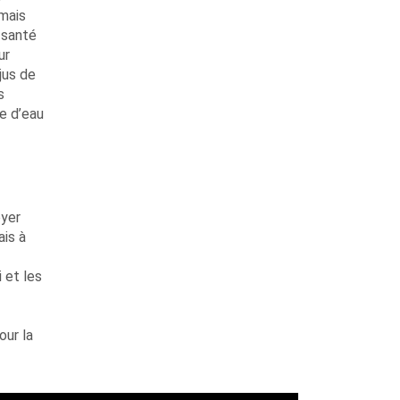
amais
a santé
ur
jus de
s
re d’eau
oyer
ais à
 et les
our la